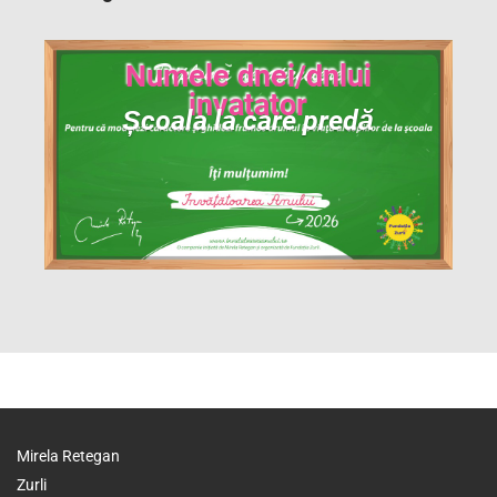
Numele dnei/dnlui
invatator
Școala la care predă
Mirela Retegan
Zurli